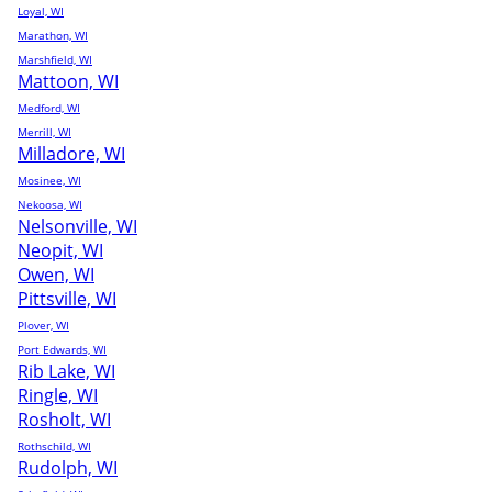
Loyal, WI
Marathon, WI
Marshfield, WI
Mattoon, WI
Medford, WI
Merrill, WI
Milladore, WI
Mosinee, WI
Nekoosa, WI
Nelsonville, WI
Neopit, WI
Owen, WI
Pittsville, WI
Plover, WI
Port Edwards, WI
Rib Lake, WI
Ringle, WI
Rosholt, WI
Rothschild, WI
Rudolph, WI