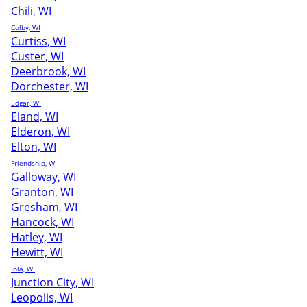
Chili, WI
Colby, WI
Curtiss, WI
Custer, WI
Deerbrook, WI
Dorchester, WI
Edgar, WI
Eland, WI
Elderon, WI
Elton, WI
Friendship, WI
Galloway, WI
Granton, WI
Gresham, WI
Hancock, WI
Hatley, WI
Hewitt, WI
Iola, WI
Junction City, WI
Leopolis, WI