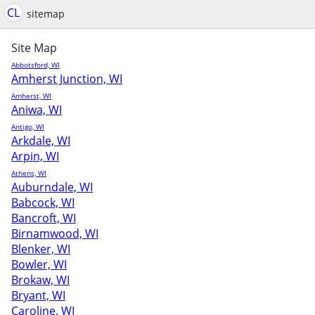
CL
sitemap
Site Map
Abbotsford, WI
Amherst Junction, WI
Amherst, WI
Aniwa, WI
Antigo, WI
Arkdale, WI
Arpin, WI
Athens, WI
Auburndale, WI
Babcock, WI
Bancroft, WI
Birnamwood, WI
Blenker, WI
Bowler, WI
Brokaw, WI
Bryant, WI
Caroline, WI