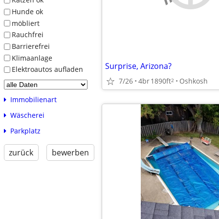
Hunde ok
möbliert
Rauchfrei
Barrierefrei
Klimaanlage
Surprise, Arizona?
Elektroautos aufladen
7/26
4br
1890ft
Oshkosh
2
Immobilienart
Wäscherei
Parkplatz
zurück
bewerben