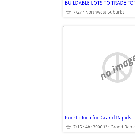
7/27
Northwest Suburbs
no imag
Puerto Rico for Grand Rapids
7/15
4br
3000ft
Grand Rapi
2