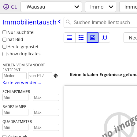
CL
Wausau
Immo
Immo
Immobilientausch
Nur Suchtitel
Neu
hat Bild
Heute gepostet
show duplicates
MEILEN VOM STANDORT
ENTFERNT
Keine lokalen Ergebnisse gefund

Karte verwenden...
SCHLAFZIMMER
-
BADEZIMMER
-
no imag
QUADRATMETER
-
Katzen ok