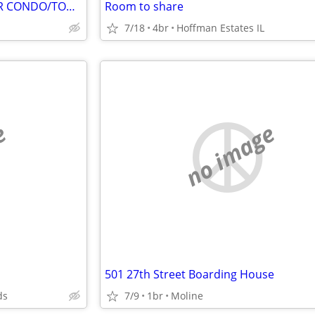
BUILDABLE LOTS TO TRADE FOR CONDO/TOWNHOME
Room to share
7/18
4br
Hoffman Estates IL
e
no image
501 27th Street Boarding House
ds
7/9
1br
Moline