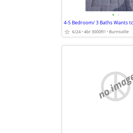
•
•
4-5 Bedroom/ 3 Baths Wants to
6/24
4br
3000ft
Burnsville
2
no imag