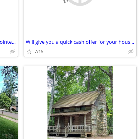
1 Bedroom Condo for Rent – Canyons Pointe, Baraboo, WI
Will give you a quick cash offer for your house. Any condition!
7/15