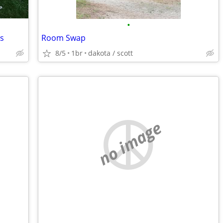
•
ls
Room Swap
8/5
1br
dakota / scott
no image