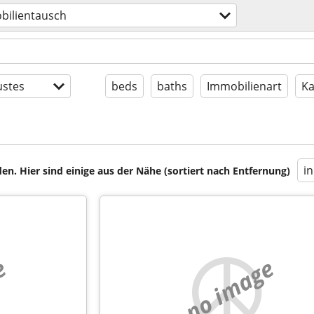
bilientausch
stes
beds
baths
Immobilienart
Ka
i
en. Hier sind einige aus der Nähe (sortiert nach Entfernung)
e
no image