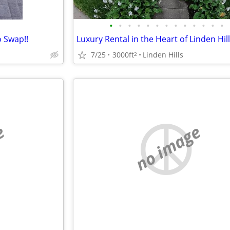
•
•
•
•
•
•
•
•
•
•
•
•
•
 Swap!!
Luxury Rental in the Heart of Linden Hil
7/25
3000ft
Linden Hills
2
e
no image