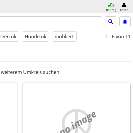
Beitrag
Konto
tzen ok
Hunde ok
möbliert
1 - 6
von 11
n weiterem Umkreis suchen
no image