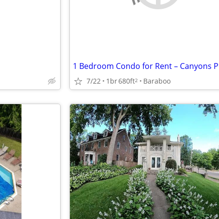
7/22
1br
680ft
Baraboo
2