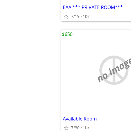
EAA *** PRIVATE ROOM***
7/19
1br
$650
no imag
Available Room
7/30
1br