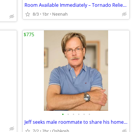
Room Available Immediately – Tornado Relief Housing
8/3
1br
Neenah
$775
•
•
•
•
•
•
Jeff seeks male roommate to share his home on the West Side of Oshkosh
7/2
2br
Oshkosh