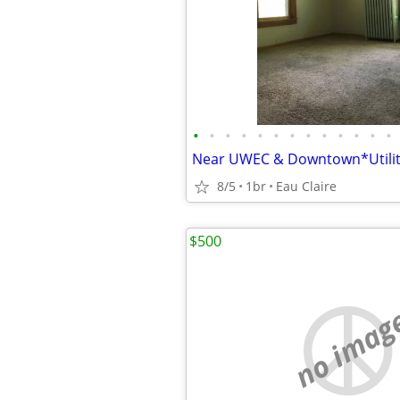
•
•
•
•
•
•
•
•
•
•
•
•
•
8/5
1br
Eau Claire
$500
no imag