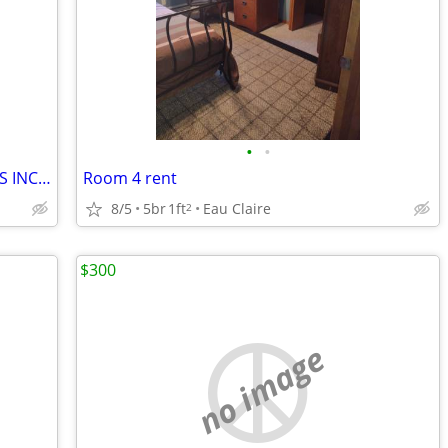
•
•
Near UWEC**M2M LEASE**ALL UTILITIES INCLUDED!
Room 4 rent
8/5
5br
1ft
Eau Claire
2
$300
no image