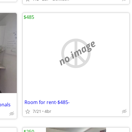
$485
no image
Room for rent-$485-
onals
7/21
4br
$250