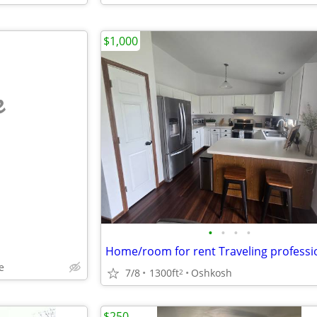
$1,000
e
•
•
•
•
Home/room for rent Traveling professi
e
7/8
1300ft
Oshkosh
2
$250