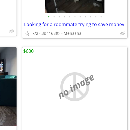
•
•
•
•
•
•
•
•
•
•
•
Looking for a roommate trying to save money
7/2
3br
168ft
Menasha
2
$600
no image