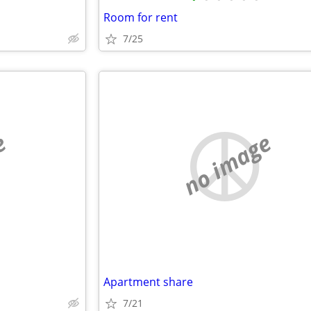
Room for rent
7/25
e
no image
Apartment share
7/21