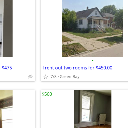
•
d $475
I rent out two rooms for $450.00
7/8
Green Bay
$560