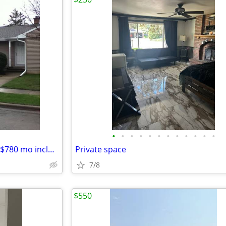
•
•
•
•
•
•
•
•
•
•
•
•
Clean, spacious room for rent. $780 mo includes all utilities cable tv
Private space
7/8
$550