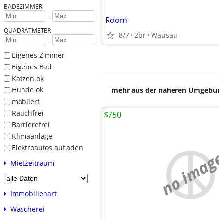
BADEZIMMER
-
Room
QUADRATMETER
8/7
2br
Wausau
-
Eigenes Zimmer
Eigenes Bad
Katzen ok
Hunde ok
mehr aus der näheren Umgebung
möbliert
Rauchfrei
$750
Barrierefrei
Klimaanlage
Elektroautos aufladen
no imag
Mietzeitraum
Immobilienart
Wäscherei