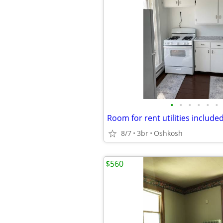
•
•
•
•
•
•
Room for rent utilities include
8/7
3br
Oshkosh
$560