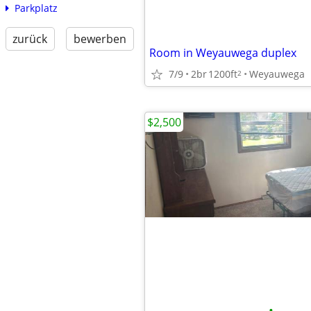
Parkplatz
zurück
bewerben
Room in Weyauwega duplex
7/9
2br
1200ft
Weyauwega
2
$2,500
•