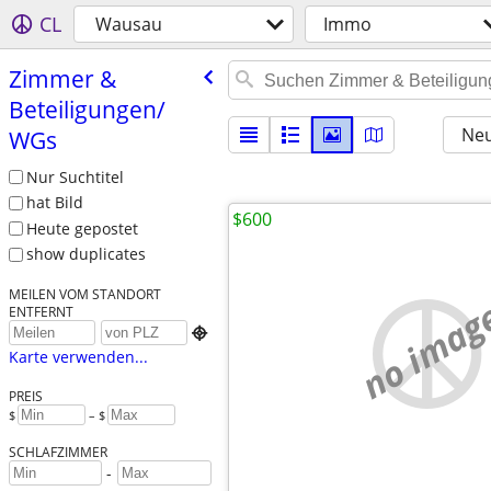
CL
Wausau
Immo
Zimmer &
Beteiligungen/​
Neu
WGs
Nur Suchtitel
hat Bild
$600
Heute gepostet
show duplicates
MEILEN VOM STANDORT
no imag
ENTFERNT

Karte verwenden...
PREIS
$
– $
SCHLAFZIMMER
-