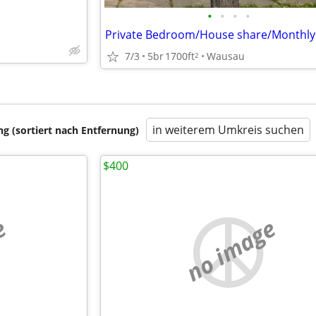
•
•
•
•
Private Bedroom/House share/Monthly
7/3
5br
1700ft
Wausau
2
in weiterem Umkreis suchen
 (sortiert nach Entfernung)
$400
e
no image