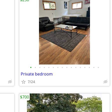
•
•
•
•
•
•
•
•
•
•
•
•
•
•
•
•
Private bedroom
7/24
$700