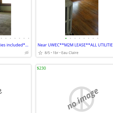
•
•
•
•
•
•
•
•
•
•
•
•
•
•
•
Near UWEC & Downtown*Utilities included*M2M
8/5
1br
Eau Claire
$230
e
no image