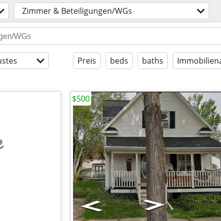
Zimmer & Beteiligungen/WGs
stes
Preis
beds
baths
Immobilien
$500
e