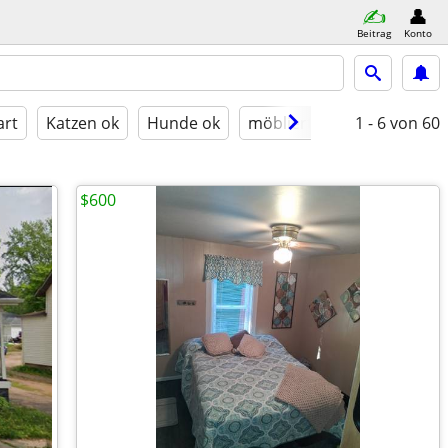
Beitrag
Konto
art
Katzen ok
Hunde ok
möbliert
1 - 6
von 60
$600