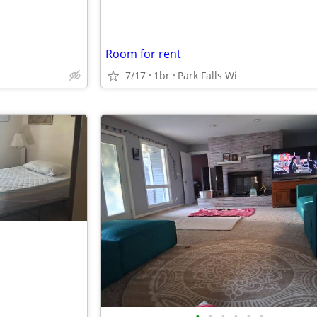
Room for rent
7/17
1br
Park Falls Wi
•
•
•
•
•
•