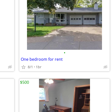
•
One bedroom for rent
8/1
1br
$500