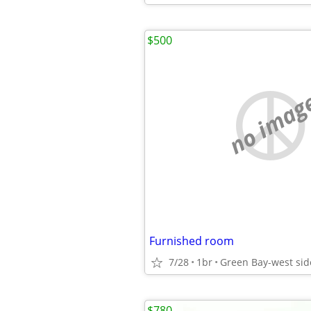
$500
no imag
Furnished room
7/28
1br
Green Bay-west sid
$780