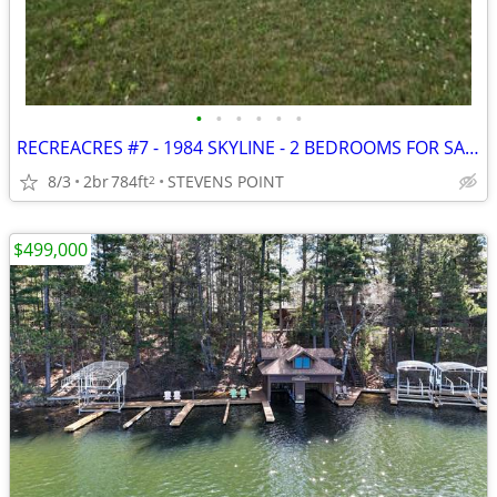
•
•
•
•
•
•
RECREACRES #7 - 1984 SKYLINE - 2 BEDROOMS FOR SALE
8/3
2br
784ft
STEVENS POINT
2
$499,000