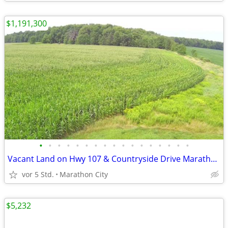
$1,191,300
•
•
•
•
•
•
•
•
•
•
•
•
•
•
•
•
•
Vacant Land on Hwy 107 & Countryside Drive Marathon, WI
vor 5 Std.
Marathon City
$5,232