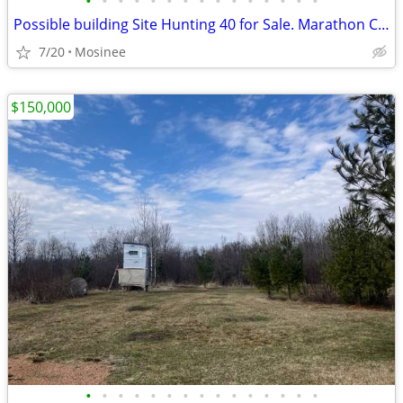
•
•
•
•
•
•
•
•
•
•
•
•
•
•
•
Possible building Site Hunting 40 for Sale. Marathon County
7/20
Mosinee
$150,000
•
•
•
•
•
•
•
•
•
•
•
•
•
•
•