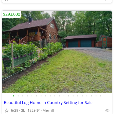
$293,000
•
•
•
•
•
•
•
•
•
•
•
•
•
•
•
•
•
•
•
•
Beautiful Log Home in Country Setting for Sale
6/29
3br
1829ft
Merrill
2