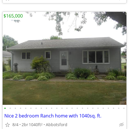
$165,000
•
•
•
•
•
•
•
•
•
•
•
•
•
•
•
•
•
•
•
•
•
•
•
•
Nice 2 bedroom Ranch home with 1040sq. ft.
8/4
2br
1040ft
Abbotsford
2