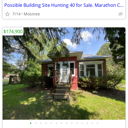
Possible Building Site Hunting 40 for Sale. Marathon Count 150,000.00
7/14
Mosinee
$174,900
•
•
•
•
•
•
•
•
•
•
•
•
•
•