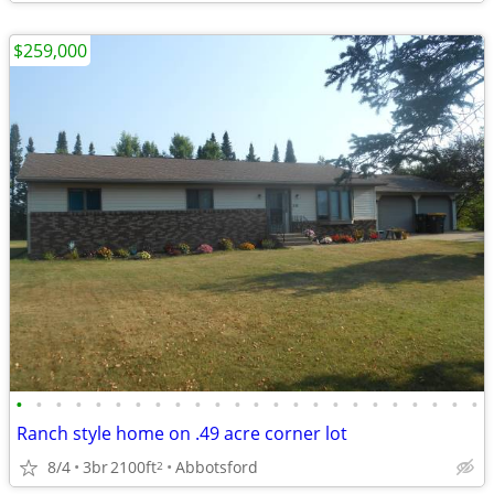
$259,000
•
•
•
•
•
•
•
•
•
•
•
•
•
•
•
•
•
•
•
•
•
•
•
•
Ranch style home on .49 acre corner lot
8/4
3br
2100ft
Abbotsford
2