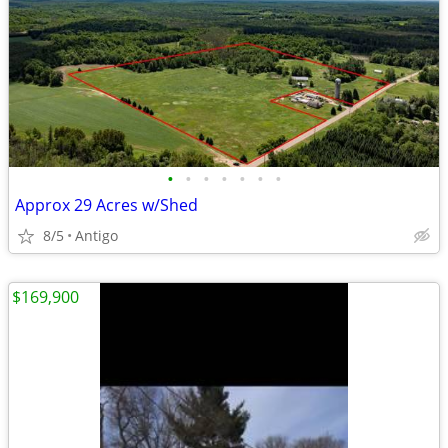
•
•
•
•
•
•
•
Approx 29 Acres w/Shed
8/5
Antigo
$169,900