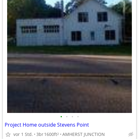
•
•
•
•
Project Home outside Stevens Point
vor 1 Std.
3br
1600ft
AMHERST JUNCTION
2