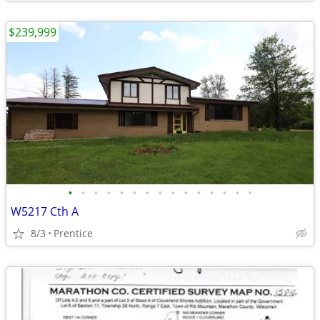
$239,999
•
•
•
•
•
•
•
•
•
•
•
•
•
•
•
W5217 Cth A
8/3
Prentice