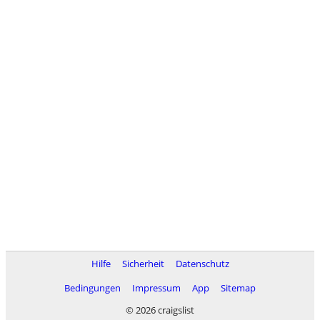
Hilfe
Sicherheit
Datenschutz
Bedingungen
Impressum
App
Sitemap
© 2026 craigslist