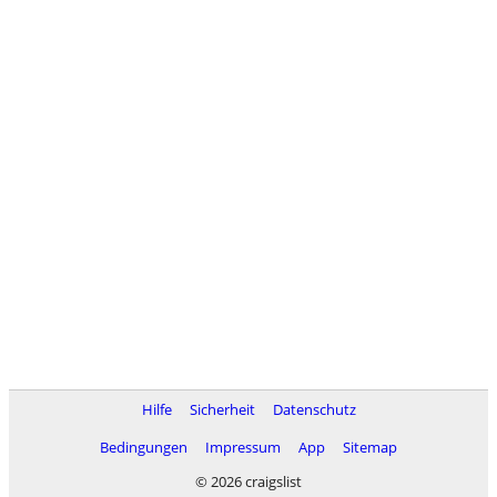
Hilfe
Sicherheit
Datenschutz
Bedingungen
Impressum
App
Sitemap
© 2026 craigslist