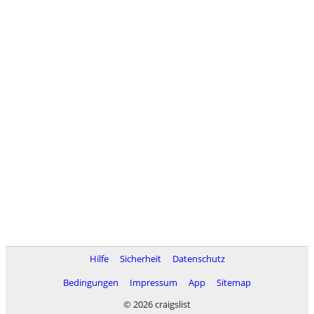
Hilfe
Sicherheit
Datenschutz
Bedingungen
Impressum
App
Sitemap
© 2026 craigslist