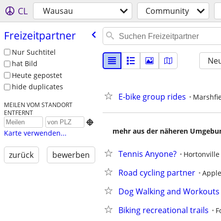
CL
Wausau
Community
Freizeitpartner
Nur Suchtitel
Neu
hat Bild
Heute gepostet
hide duplicates
E-bike group rides
Marshfi
MEILEN VOM STANDORT
ENTFERNT

mehr aus der näheren Umgebung
Karte verwenden...
Tennis Anyone?
Hortonville
zurück
bewerben
Road cycling partner
Appl
Dog Walking and Workouts
Biking recreational trails
F