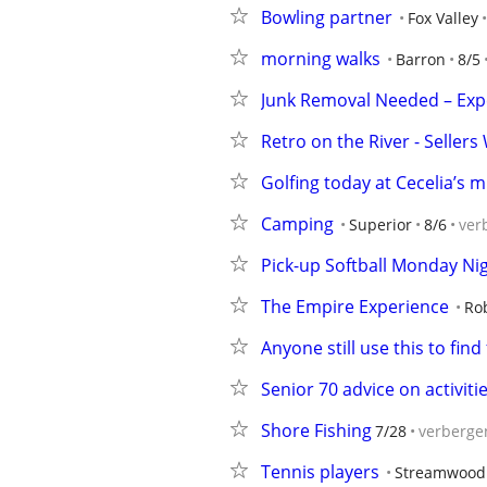
Bowling partner
Fox Valley
morning walks
Barron
8/5
Junk Removal Needed – Expe
Retro on the River - Seller
Golfing today at Cecelia’s m
Camping
Superior
8/6
ver
Pick-up Softball Monday Nig
The Empire Experience
Ro
Anyone still use this to find
Senior 70 advice on activiti
Shore Fishing
7/28
verberge
Tennis players
Streamwood