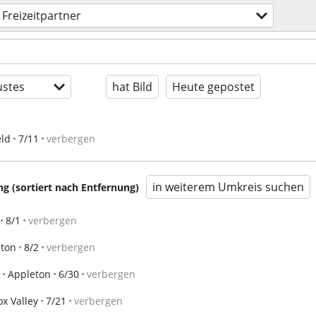
Freizeitpartner
stes
hat Bild
Heute gepostet
eld
7/11
verbergen
in weiterem Umkreis suchen
 (sortiert nach Entfernung)
8/1
verbergen
eton
8/2
verbergen
Appleton
6/30
verbergen
ox Valley
7/21
verbergen