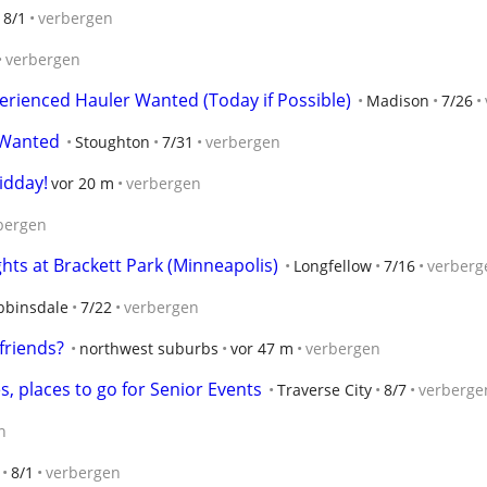
8/1
verbergen
verbergen
rienced Hauler Wanted (Today if Possible)
Madison
7/26
s Wanted
Stoughton
7/31
verbergen
idday!
vor 20 m
verbergen
bergen
hts at Brackett Park (Minneapolis)
Longfellow
7/16
verberg
bbinsdale
7/22
verbergen
 friends?
northwest suburbs
vor 47 m
verbergen
es, places to go for Senior Events
Traverse City
8/7
verberge
n
8/1
verbergen